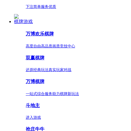
下注简单服务优质
棋牌游戏
万博欢乐棋牌
高度自由高品质画质竞技中心
双赢棋牌
还原经典玩法真实玩家对战
万博棋牌
一站式综合服务助力棋牌新玩法
斗地主
进入游戏
抢庄牛牛