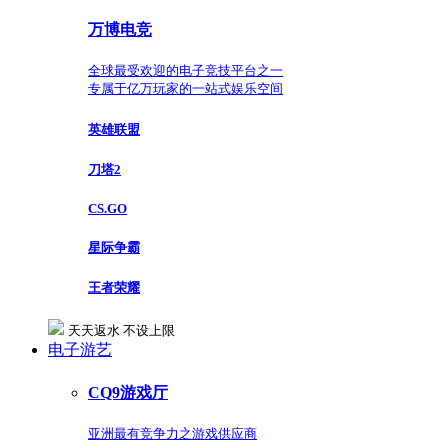
万博电竞
全球最受欢迎的电子竞技平台之一
专属于亿万玩家的一站式娱乐空间
英雄联盟
刀塔2
CS.GO
星际争霸
王者荣耀
天天返水 不设上限
电子游艺
CQ9游戏厅
亚洲最有竞争力之游戏供应商