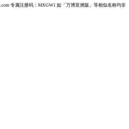
e55.com 专属注册码：MXGW1 如「万博亚洲版」等相似名称均非