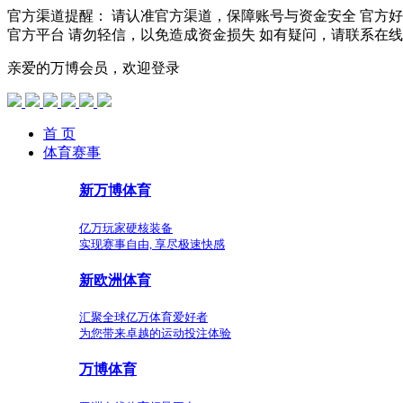
官方渠道提醒： 请认准官方渠道，保障账号与资金安全 官方好记域名：m
官方平台 请勿轻信，以免造成资金损失 如有疑问，请联系在线客服或
亲爱的万博会员，
欢迎登录
首 页
体育赛事
新万博体育
亿万玩家硬核装备
实现赛事自由, 享尽极速快感
新欧洲体育
汇聚全球亿万体育爱好者
为您带来卓越的运动投注体验
万博体育